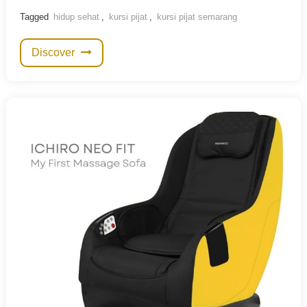
Tagged
hidup sehat
,
kursi pijat
,
kursi pijat semarang
Discover