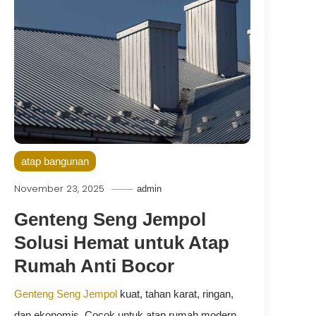
atap bangunan
November 23, 2025
admin
Genteng Seng Jempol
Solusi Hemat untuk Atap
Rumah Anti Bocor
Genteng Seng Jempol
kuat, tahan karat, ringan,
dan ekonomis. Cocok untuk atap rumah modern