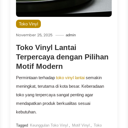
Toko Vinyl
November 25, 2025
admin
Toko Vinyl Lantai
Terpercaya dengan Pilihan
Motif Modern
Permintaan terhadap
toko vinyl lantai
semakin
meningkat, terutama di kota besar. Keberadaan
toko yang terpercaya sangat penting agar
mendapatkan produk berkualitas sesuai
kebutuhan.
Tagged
Keunggulan Toko Vinyl
,
Motif Vinyl
,
Toko