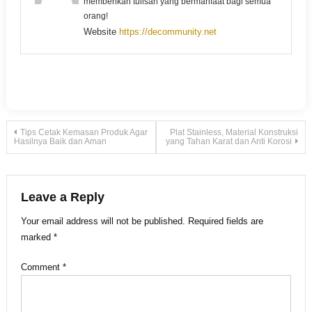
memberikan tulisan yang bermanfaat bagi semua
orang!
Website
https://decommunity.net
Post
Tips Cetak Kemasan Produk Agar
Plat Stainless, Material Konstruksi
Hasilnya Baik dan Aman
yang Tahan Karat dan Anti Korosi
navigation
Leave a Reply
Your email address will not be published.
Required fields are
marked
*
Comment
*