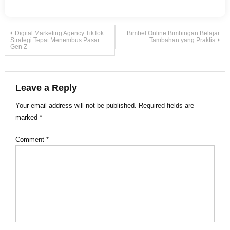
Post
Digital Marketing Agency TikTok
Bimbel Online Bimbingan Belajar
Strategi Tepat Menembus Pasar
Tambahan yang Praktis
Gen Z
navigation
Leave a Reply
Your email address will not be published.
Required fields are
marked
*
Comment
*