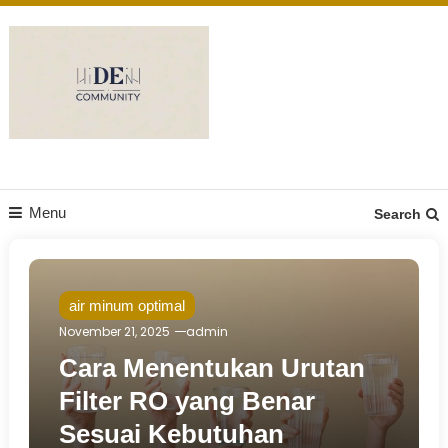
Skip
to
content
DE Community
Menu
Search
air minum optimal
November 21, 2025
admin
Cara Menentukan Urutan
Filter RO yang Benar
Sesuai Kebutuhan