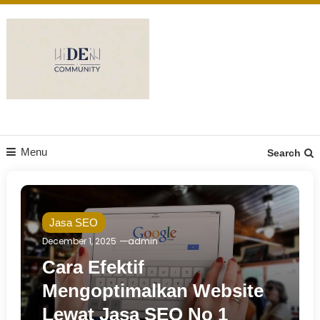
Skip
to
content
DE Community
Menu
Search
Jasa SEO
December 1, 2025
admin
Cara Efektif
Mengoptimalkan Website
Lewat Jasa SEO No 1